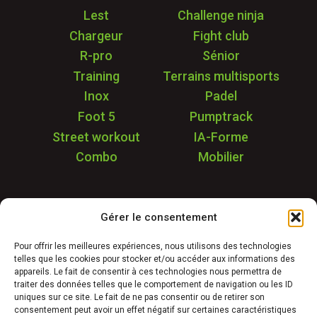
Lest
Challenge ninja
Chargeur
Fight club
R-pro
Sénior
Training
Terrains multisports
Inox
Padel
Foot 5
Pumptrack
Street workout
IA-Forme
Combo
Mobilier
Application
Gérer le consentement
Garantie & SAV
Déstockage
Pour offrir les meilleures expériences, nous utilisons des technologies
telles que les cookies pour stocker et/ou accéder aux informations des
Réalisations
appareils. Le fait de consentir à ces technologies nous permettra de
FAQ
traiter des données telles que le comportement de navigation ou les ID
uniques sur ce site. Le fait de ne pas consentir ou de retirer son
Blog
consentement peut avoir un effet négatif sur certaines caractéristiques