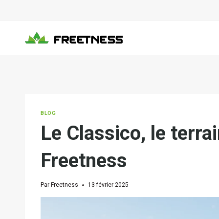
Aller
au
contenu
BLOG
Le Classico, le terra
Freetness
Par
Freetness
13 février 2025