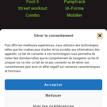
Foot 5
Pumptrack
Street workout
IA-Forme
Combo
Mobilier
Application
Gérer le consentement
Garantie & SAV
Déstockage
Pour offrir les meilleures expériences, nous utilisons des technologies
telles que les cookies pour stocker et/ou accéder aux informations des
Réalisations
appareils. Le fait de consentir à ces technologies nous permettra de
FAQ
traiter des données telles que le comportement de navigation ou les ID
uniques sur ce site. Le fait de ne pas consentir ou de retirer son
Blog
consentement peut avoir un effet négatif sur certaines caractéristiques
et fonctions.
Contact
Accepter
Refuser
Conditions générales de vente
©
Mentions légales
Voir les préférences