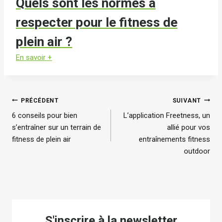
Quels sont les normes à
respecter pour le fitness de
plein air ?
En savoir +
Navigation
PRÉCÉDENT
SUIVANT
6 conseils pour bien
L’application Freetness, un
de
s’entraîner sur un terrain de
allié pour vos
l’article
fitness de plein air
entraînements fitness
outdoor
S'inscrire à la newsletter