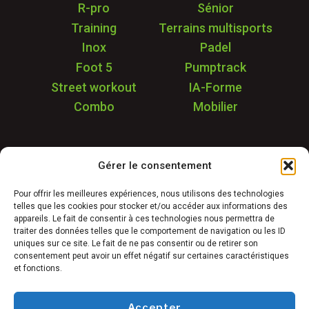
R-pro
Sénior
Training
Terrains multisports
Inox
Padel
Foot 5
Pumptrack
Street workout
IA-Forme
Combo
Mobilier
Application
Gérer le consentement
Garantie & SAV
Déstockage
Pour offrir les meilleures expériences, nous utilisons des technologies
telles que les cookies pour stocker et/ou accéder aux informations des
Réalisations
appareils. Le fait de consentir à ces technologies nous permettra de
FAQ
traiter des données telles que le comportement de navigation ou les ID
uniques sur ce site. Le fait de ne pas consentir ou de retirer son
Blog
consentement peut avoir un effet négatif sur certaines caractéristiques
et fonctions.
Contact
Accepter