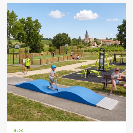
DE
FOOT
5
?
LES
FACTEURS
À
CONNAÎTRE
BLOG