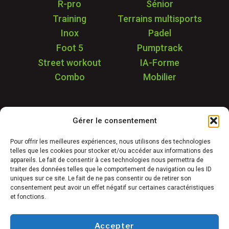
R-pro
Sénior
Training
Terrains multisports
Inox
Padel
Foot 5
Pumptrack
Street workout
IA-Forme
Combo
Mobilier
Application
Gérer le consentement
Garantie & SAV
Déstockage
Pour offrir les meilleures expériences, nous utilisons des technologies
telles que les cookies pour stocker et/ou accéder aux informations des
Réalisations
appareils. Le fait de consentir à ces technologies nous permettra de
FAQ
traiter des données telles que le comportement de navigation ou les ID
uniques sur ce site. Le fait de ne pas consentir ou de retirer son
Blog
consentement peut avoir un effet négatif sur certaines caractéristiques
et fonctions.
Contact
Accepter