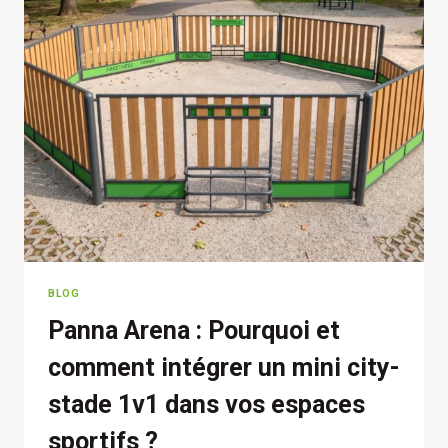
BLOG
Panna Arena : Pourquoi et
comment intégrer un mini city-
stade 1v1 dans vos espaces
sportifs ?