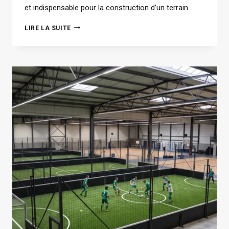
et indispensable pour la construction d’un terrain…
QUEL
LIRE LA SUITE
REVÊTEMENT
PRÉVOIR
LORS
DE
LA
CONSTRUCTION
D’UN
TERRAIN
DE
PADEL
?