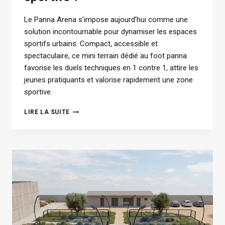
Le Panna Arena s’impose aujourd’hui comme une
solution incontournable pour dynamiser les espaces
sportifs urbains. Compact, accessible et
spectaculaire, ce mini terrain dédié au foot panna
favorise les duels techniques en 1 contre 1, attire les
jeunes pratiquants et valorise rapidement une zone
sportive.
PANNA
LIRE LA SUITE
ARENA
:
POURQUOI
ET
COMMENT
INTÉGRER
UN
MINI
CITY-
STADE
1V1
DANS