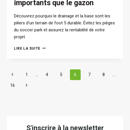
importants que le gazon
Découvrez pourquoi le drainage et la base sont les
piliers d’un terrain de foot 5 durable. Évitez les pièges
du soccer park et assurez la rentabilité de votre
projet.
TERRAIN
LIRE LA SUITE
FOOT
5
:
POURQUOI
Navigation
Page
1
…
4
5
6
7
8
…
LE
DRAINAGE
précédente
de
Page
16
ET
LA
suivante
page
BASE
SONT
PLUS
IMPORTANTS
QUE
LE
S'inscrire à la newsletter
GAZON