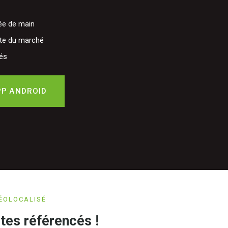
tée de main
ète du marché
és
PP ANDROID
GÉOLOCALISÉ
ites référencés !